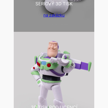
SERIOVÝ 3D TISK
na zakázku
3D TISK POD LICENCÍ