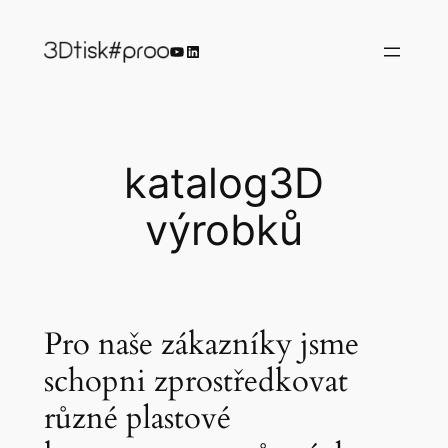
Přeskočit
na
YouTube
LinkedIn
obsah
katalog3D
výrobků
Pro naše zákazníky jsme
schopni zprostředkovat
různé plastové