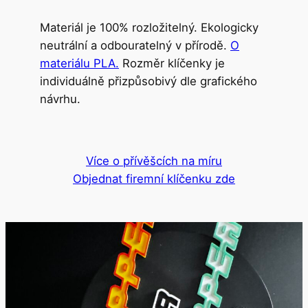
Materiál je 100% rozložitelný. Ekologicky
neutrální a odbouratelný v přírodě.
O
materiálu PLA.
Rozměr klíčenky je
individuálně přizpůsobivý dle grafického
návrhu.
Více o přívěšcích na míru
Objednat firemní klíčenku zde