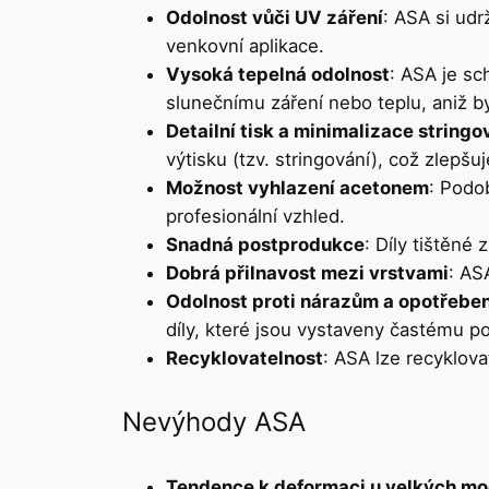
Odolnost vůči UV záření
: ASA si udr
venkovní aplikace.
Vysoká tepelná odolnost
: ASA je sc
slunečnímu záření nebo teplu, aniž b
Detailní tisk a minimalizace stringo
výtisku (tzv. stringování), což zlepšuj
Možnost vyhlazení acetonem
: Podo
profesionální vzhled.
Snadná postprodukce
: Díly tištěné
Dobrá přilnavost mezi vrstvami
: AS
Odolnost proti nárazům a opotřeben
díly, které jsou vystaveny častému po
Recyklovatelnost
: ASA lze recyklova
Nevýhody ASA
Tendence k deformaci u velkých mo