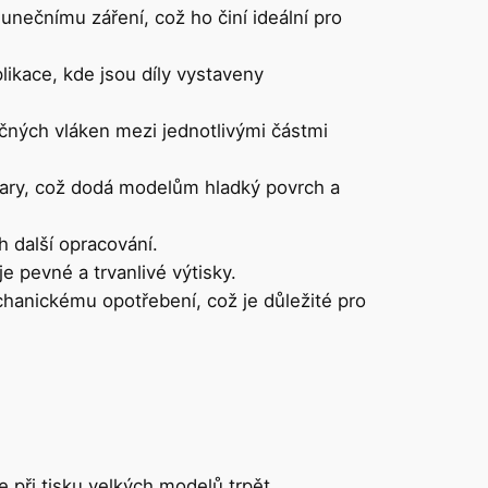
unečnímu záření, což ho činí ideální pro
likace, kde jsou díly vystaveny
ečných vláken mezi jednotlivými částmi
ary, což dodá modelům hladký povrch a
h další opracování.
je pevné a trvanlivé výtisky.
chanickému opotřebení, což je důležité pro
e při tisku velkých modelů trpět