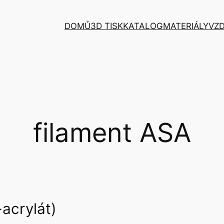
DOMŮ
3D TISK
KATALOG
MATERIÁLY
VZD
filament ASA
-acrylát)