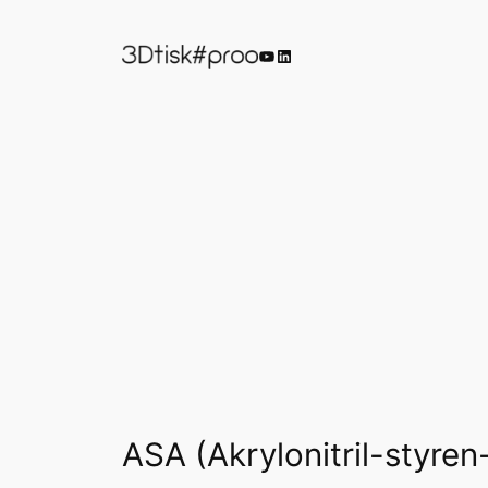
Přeskočit
na
YouTube
LinkedIn
obsah
ASA (Akrylonitril-styren