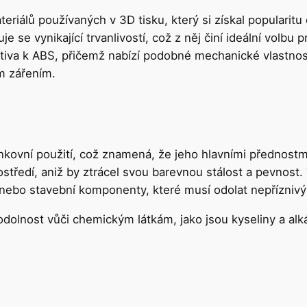
eriálů používaných v 3D tisku, který si získal popularitu
 se vynikající trvanlivostí, což z něj činí ideální volbu 
tiva k ABS, přičemž nabízí podobné mechanické vlastnosti,
m zářením.
nkovní použití, což znamená, že jeho hlavními přednostmi
tředí, aniž by ztrácel svou barevnou stálost a pevnost. 
y nebo stavební komponenty, které musí odolat nepřízni
olnost vůči chemickým látkám, jako jsou kyseliny a alkál