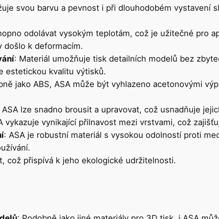
žuje svou barvu a pevnost i při dlouhodobém vystavení sl
hopno odolávat vysokým teplotám, což je užitečné pro ap
y došlo k deformacím.
vání
: Materiál umožňuje tisk detailních modelů bez zbyt
e estetickou kvalitu výtisků.
bně jako ABS, ASA může být vyhlazeno acetonovými výp
 z ASA lze snadno brousit a upravovat, což usnadňuje jejic
A vykazuje vynikající přilnavost mezi vrstvami, což zajišťu
í
: ASA je robustní materiál s vysokou odolností proti me
užívání.
t, což přispívá k jeho ekologické udržitelnosti.
delů
: Podobně jako jiné materiály pro 3D tisk, i ASA můž