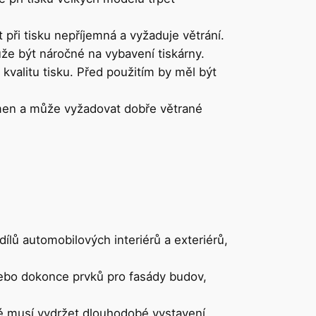
 při tisku nepříjemná a vyžaduje větrání.
že být náročné na vybavení tiskárny.
kvalitu tisku. Před použitím by měl být
tomen a může vyžadovat dobře větrané
dílů automobilových interiérů a exteriérů,
 nebo dokonce prvků pro fasády budov,
é musí vydržet dlouhodobé vystavení