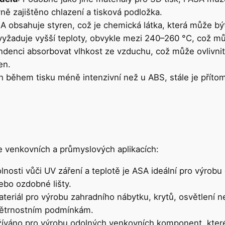
ě zajištěno chlazení a tisková podložka.
SA obsahuje styren, což je chemická látka, která může být
 vyžaduje vyšší teploty, obvykle mezi 240–260 °C, což mů
denci absorbovat vlhkost ze vzduchu, což může ovlivnit 
en.
ach během tisku méně intenzivní než u ABS, stále je pří
e venkovních a průmyslových aplikacích:
lnosti vůči UV záření a teplotě je ASA ideální pro výrobu 
nebo ozdobné lišty.
ateriál pro výrobu zahradního nábytku, krytů, osvětlení
větrnostním podmínkám.
užíváno pro výrobu odolných venkovních komponent, kter