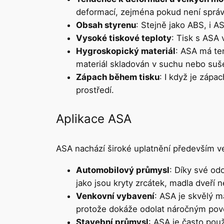
deformací, zejména pokud není správn
Obsah styrenu
: Stejně jako ABS, i A
Vysoké tiskové teploty
: Tisk s ASA
Hygroskopický materiál
: ASA má ten
materiál skladován v suchu nebo suš
Zápach během tisku
: I když je záp
prostředí.
Aplikace ASA
ASA nachází široké uplatnění především v
Automobilový průmysl
: Díky své odo
jako jsou kryty zrcátek, madla dveří 
Venkovní vybavení
: ASA je skvělý m
protože dokáže odolat náročným po
Stavební průmysl
: ASA je často po