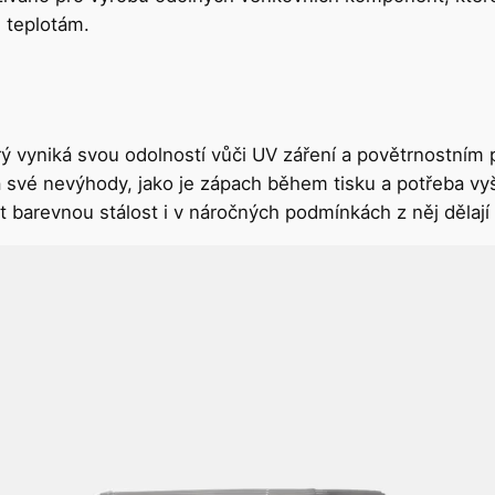
 teplotám.
erý vyniká svou odolností vůči UV záření a povětrnostním
 své nevýhody, jako je zápach během tisku a potřeba vyšš
at barevnou stálost i v náročných podmínkách z něj dělaj